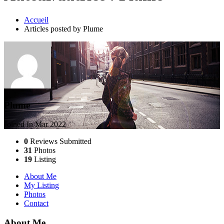
Accueil
Articles posted by Plume
Plume
Joined In Mar 2022
0
Reviews Submitted
31
Photos
19
Listing
About Me
My Listing
Photos
Contact
About Me