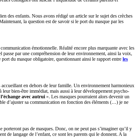
ien des enfants. Nous avons rédigé un article sur le sujet des crèches
aintenant, la question est de savoir si le port du masque par les
re communication émotionnelle. Réalité encore plus marquante avec les
nel passe par une compréhension de leur environnement, ainsi la voix,
e port du masque obligatoire, questionnant ainsi le rapport entre
les
ts les accueillant en dehors de leur famille. Un environnement harmonieux
e à leur bien-être immédiat, mais aussi à leur développement psycho-
 l’échange avec autrui
». Les masques pourraient alors devenir un
pable d’ajuster sa communication en fonction des éléments (…) je ne
 ne porteront pas de masques. Donc, on ne peut pas s’imaginer qu’il y
 de langage de l’enfant, ce sont les parents qui le donnent. A la