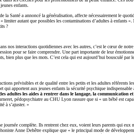
 jeunes enfants.
e la Santé a annoncé la généralisation, affecte nécessairement le quotid
limiter autant que possibles les contaminations d’adultes à enfants ». M
its ?
ans nos interactions quotidiennes avec les autres, c’est le cœur de not
expression pour se faire comprendre. Une part importante de leur émotion
s, bien plus que les mots. C’est cela qui est aujourd’hui bousculé par l
ractions prévisibles et de qualité entre les petits et les adultes référen
fort qui apportent aux jeunes enfants la sécurité psychique indispensabl
des adultes les aides à rentrer dans le langage, la communication et
e Fourneret, pédopsychiatre au CHU Lyon rassure que si « un bébé est ca
té à s’ajuster. »
e journée complète. Ils rentrent chez eux, voient leurs parents qui eux
honiste Anne Dehêtre explique que « le principal mode de développement