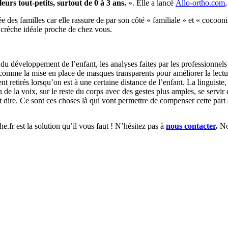
eurs tout-petits, surtout de 0 à 3 ans.
». Elle a lancé
Allo-ortho.com
,
ée des familles car elle rassure de par son côté « familiale » et « cocoon
 crèche idéale proche de chez vous.
 du développement de l’enfant, les analyses faites par les professionnel
, comme la mise en place de masques transparents pour améliorer la lectur
retirés lorsqu’on est à une certaine distance de l’enfant. La linguiste
n de la voix, sur le reste du corps avec des gestes plus amples, se servir 
 dire. Ce sont ces choses là qui vont permettre de compenser cette part 
fr est la solution qu’il vous faut ! N’hésitez pas à
nous contacter
.
Nou