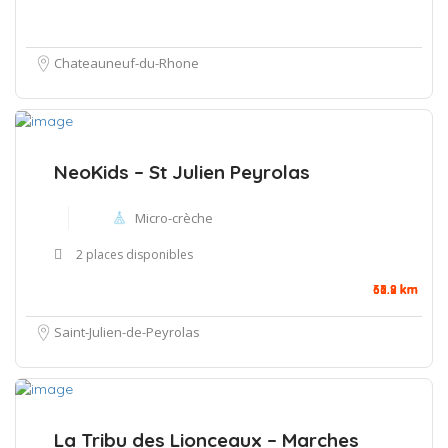
Chateauneuf-du-Rhone
NeoKids – St Julien Peyrolas
Micro-crèche
2 places disponibles
32.9 km
63.2 km
66.8 km
Saint-Julien-de-Peyrolas
La Tribu des Lionceaux – Marches