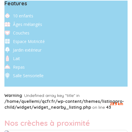
Features
10 enfants
Âges mélangés
Couches
Espace Motricité
Jardin extérieur
Lait
Repas
Salle Sensorielle
Warning
: Undefined array key "title" in
/home/quellemi/qcfr.fr/wp-content/themes/listingpro-
22.9 km
23.3 km
child/widget/widget_nearby_listing.php
on line
43
Nos crèches à proximité