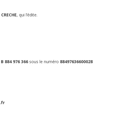
 CRECHE
, qui l’édite.
 B 884 976 366
sous le numéro
88497636600028
.fr