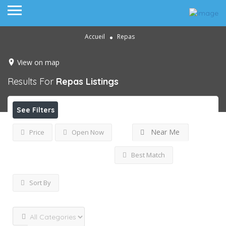
Accueil
Repas
View on map
Results For
Repas
Listings
See Filters
Near Me
Price
Open Now
Best Match
Sort By