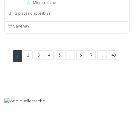
Micro-crèche
2 places disponibles
Savenay
2
3
4
5
...
6
7
...
43
1