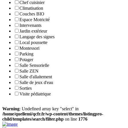
Chef cuisinier
Climatisation
Couches BIO
Espace Motricité
Intervenants
Jardin extérieur
Langage des signes
Local poussette
Montessori
Parking
Potager
Salle Sensorielle
Salle ZEN
Salle d'allaitement
Salle de jeux d'eau
Sorties
Visite pédiatrique
Warning
: Undefined array key "select" in
/home/quellemi/qcfr.fr/wp-content/themes/listingpro-
child/templates/search/filter.php
on line
1776