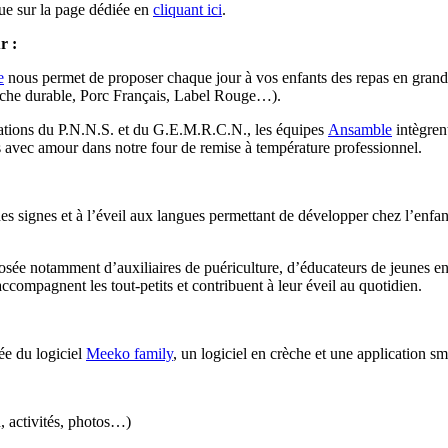
ue sur la page dédiée en
cliquant ici
.
r :
e
nous permet de proposer chaque jour à vos enfants des repas en grande p
Pêche durable, Porc Français, Label Rouge…).
andations du P.N.N.S. et du G.E.M.R.C.N., les équipes
Ansamble
intègrent
ts avec amour dans notre four de remise à température professionnel.
es signes et à l’éveil aux langues permettant de développer chez l’enfant
e notamment d’auxiliaires de puériculture, d’éducateurs de jeunes enfan
accompagnent les tout-petits et contribuent à leur éveil au quotidien.
ée du logiciel
Meeko family
, un logiciel en crèche et une application s
n, activités, photos…)