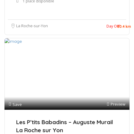
1 place disponible
La Roche-sur-Yon
Day Off!
60.4 km
Preview
Save
Les P’tits Babadins – Auguste Murail
La Roche sur Yon