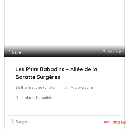
Preview
Save
Les P’tits Babadins – Allée de la
Baratte Surgères
Be the first one to rate!
Micro-crèche
1 place disponible
Surgeres
Day Off!
30.2 km