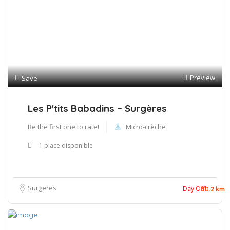
Preview
Save
Les P'tits Babadins – Surgères
Be the first one to rate!
Micro-crèche
1 place disponible
Surgeres
Day Off!
30.2 km