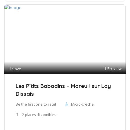
Preview
Save
Les P’tits Babadins – Mareuil sur Lay
Dissais
Be the first one to rate!
Micro-crèche
2 places disponibles