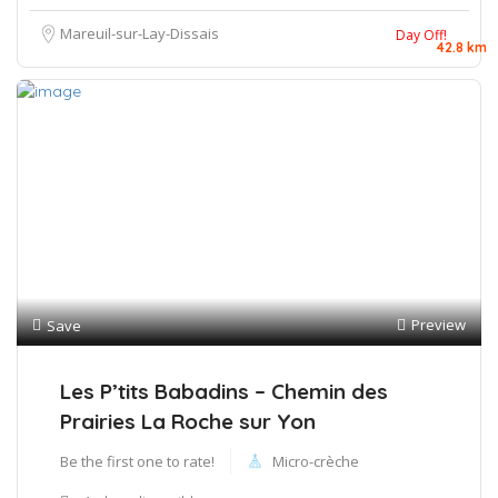
Mareuil-sur-Lay-Dissais
Day Off!
42.8 km
Preview
Save
Les P’tits Babadins – Chemin des
Prairies La Roche sur Yon
Be the first one to rate!
Micro-crèche