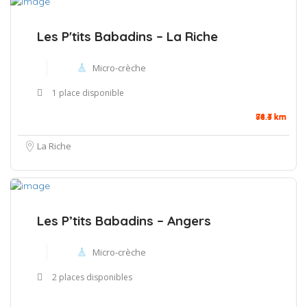
Les P'tits Babadins – La Riche
Micro-crèche
1 place disponible
76.3 km
78.7 km
84.4 km
La Riche
Les P’tits Babadins – Angers
Micro-crèche
2 places disponibles