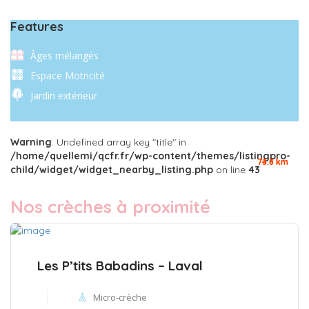
Features
Âges mélangés
Espace Motricité
Jardin extérieur
Warning
: Undefined array key "title" in
/home/quellemi/qcfr.fr/wp-content/themes/listingpro-
73.8 km
74.6 km
child/widget/widget_nearby_listing.php
on line
43
Nos crèches à proximité
Les P’tits Babadins – Laval
Micro-crèche