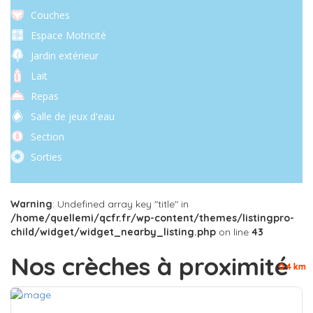
Couches
Espace Motricité
Jardin extérieur
Lait
Repas
Salle de jeux d'eau
Section
Sorties
Warning
: Undefined array key "title" in
/home/quellemi/qcfr.fr/wp-content/themes/listingpro-
child/widget/widget_nearby_listing.php
on line
43
Nos crèches à proximité
0.4 km
0.4 km