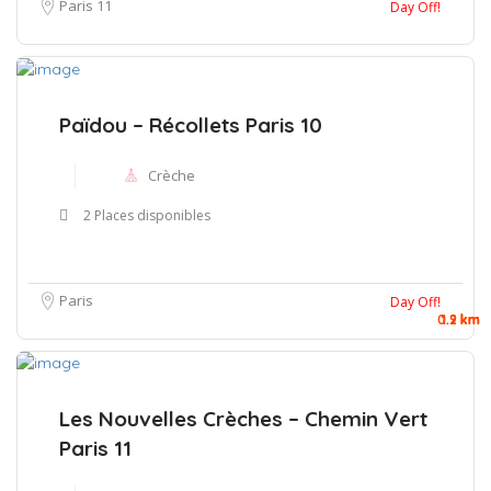
Paris 11
Day Off!
Païdou – Récollets Paris 10
Crèche
2 Places disponibles
Paris
Day Off!
0.9 km
1.2 km
1.2 km
Les Nouvelles Crèches – Chemin Vert
Paris 11