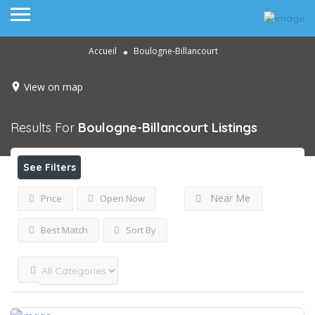
Accueil
Boulogne-Billancourt
View on map
Results For
Boulogne-Billancourt
Listings
See Filters
Near Me
Price
Open Now
Best Match
Sort By