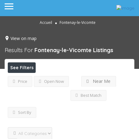
Accueil
Fontenay-le-Vicomte
View on map
Results For
Fontenay-le-Vicomte
Listings
See Filters
Near Me
Price
Open Now
Best Match
Sort By