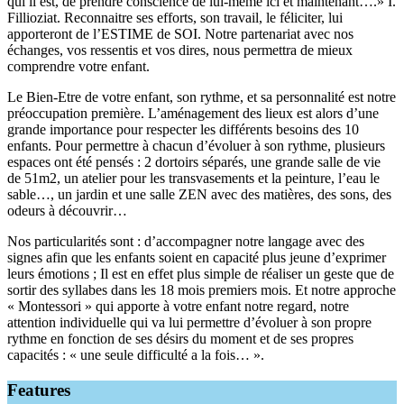
qui il est, de prendre conscience de lui-même ici et maintenant….» I.
Fillioziat. Reconnaitre ses efforts, son travail, le féliciter, lui
apporteront de l’ESTIME de SOI. Notre partenariat avec nos
échanges, vos ressentis et vos dires, nous permettra de mieux
comprendre votre enfant.
Le Bien-Etre de votre enfant, son rythme, et sa personnalité est notre
préoccupation première. L’aménagement des lieux est alors d’une
grande importance pour respecter les différents besoins des 10
enfants. Pour permettre à chacun d’évoluer à son rythme, plusieurs
espaces ont été pensés : 2 dortoirs séparés, une grande salle de vie
de 51m2, un atelier pour les transvasements et la peinture, l’eau le
sable…, un jardin et une salle ZEN avec des matières, des sons, des
odeurs à découvrir…
Nos particularités sont : d’accompagner notre langage avec des
signes afin que les enfants soient en capacité plus jeune d’exprimer
leurs émotions ; Il est en effet plus simple de réaliser un geste que de
sortir des syllabes dans les 18 mois premiers mois. Et notre approche
« Montessori » qui apporte à votre enfant notre regard, notre
attention individuelle qui va lui permettre d’évoluer à son propre
rythme en fonction de ses désirs du moment et de ses propres
capacités : « une seule difficulté a la fois… ».
Features