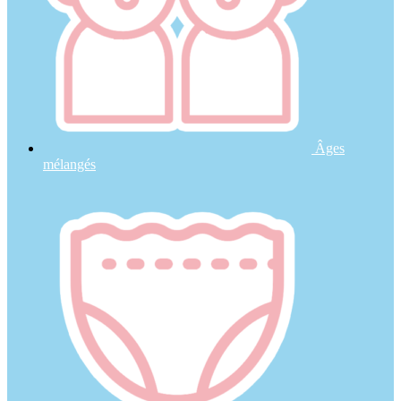
Âges
mélangés